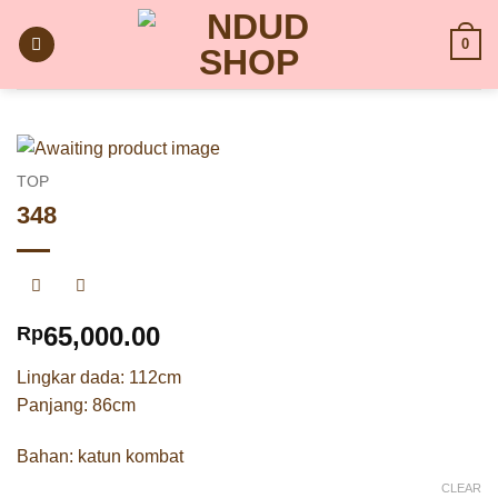
Skip
to
0
content
TOP
348
65,000.00
Rp
Lingkar dada: 112cm
Panjang: 86cm
Bahan: katun kombat
CLEAR