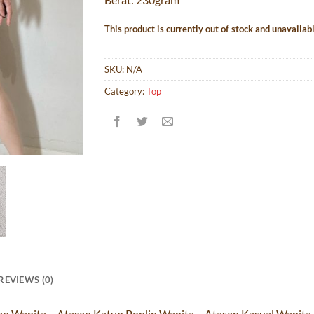
This product is currently out of stock and unavailabl
SKU:
N/A
Category:
Top
REVIEWS (0)
an Wanita – Atasan Katun Poplin Wanita – Atasan Kasual Wanita