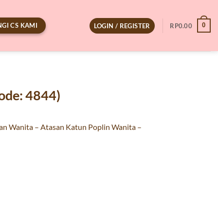
GI CS KAMI
0
LOGIN / REGISTER
RP
0.00
ode: 4844)
an Wanita – Atasan Katun Poplin Wanita –